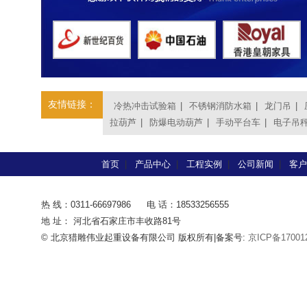
友情链接：
冷热冲击试验箱
|
不锈钢消防水箱
|
龙门吊
|
拉葫芦
|
防爆电动葫芦
|
手动平台车
|
电子吊
首页
|
产品中心
|
工程实例
|
公司新闻
|
客户
热 线：0311-66697986
电 话：18533256555
地 址： 河北省石家庄市丰收路81号
© 北京猎雕伟业起重设备有限公司 版权所有|备案号:
京ICP备17001