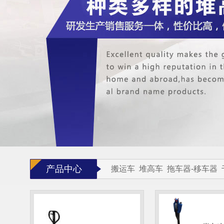
产品中心
搬运车
堆高车
拖车器-移车器