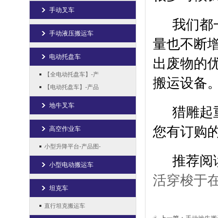
手动叉车
我们都
手动液压搬运车
量也不断
电动托盘车
出废物的
【全电动托盘车】-产
搬运设备
【电动托盘车】-产品
地牛叉车
猎雕起
您有订购
高空作业车
小型升降平台-产品图-
推荐阅
小型电动搬运车
活穿梭于
坦克车
直行坦克搬运车