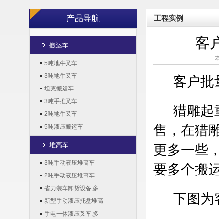
产品导航
工程实例
客
搬运车
本
5吨地牛叉车
3吨地牛叉车
客户批
坦克搬运车
3吨手推叉车
猎雕起
2吨地牛叉车
售，在猎
5吨液压搬运车
堆高车
更多一些
3吨手动液压堆高车
要多个搬
2吨手动液压堆高车
省力装车卸货设备,多
下图为
新型手动液压托盘堆高
手电一体液压叉车,多