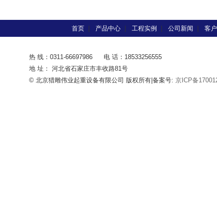
首页
|
产品中心
|
工程实例
|
公司新闻
|
客户
热 线：0311-66697986
电 话：18533256555
地 址： 河北省石家庄市丰收路81号
© 北京猎雕伟业起重设备有限公司 版权所有|备案号:
京ICP备17001