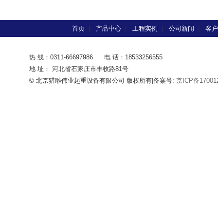
首页
|
产品中心
|
工程实例
|
公司新闻
|
客户
热 线：0311-66697986
电 话：18533256555
地 址： 河北省石家庄市丰收路81号
© 北京猎雕伟业起重设备有限公司 版权所有|备案号:
京ICP备17001