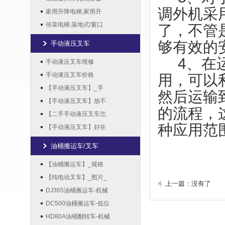
调外机采
家用升降电梯,家用升
传菜电梯,落地式/窗口
了，不管
够有效的
手动液压叉车
4、在
手动液压叉车维修
手动液压叉车价格
用，可以
【手动液压叉车】_手
然后运输
【手动液压叉车】放不
的流程，
【二手手动液压叉车怎
种应用范
【手动液压叉车】好在
油桶搬运车/叉车
【油桶搬运车】_规格
【纯电动叉车】_图片_
上一篇：没有了
DJ365油桶搬运车-机械
DC500油桶搬运车-低位
HD80A油桶翻转车-机械